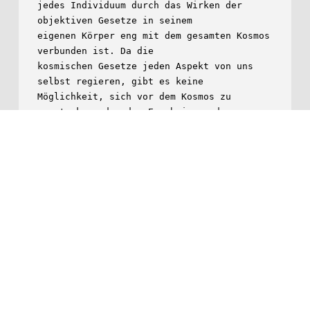
jedes Individuum durch das Wirken der 
objektiven Gesetze in seinem

eigenen Körper eng mit dem gesamten Kosmos 
verbunden ist. Da die

kosmischen Gesetze jeden Aspekt von uns 
selbst regieren, gibt es keine

Möglichkeit, sich vor dem Kosmos zu 
verstecken oder den Ergebnissen der

natürlichen Prozesse auszuweichen. Wenn 
wir dies verstehen, sind wir

völlig im Frieden mit unserer 
Vergangenheit."
alexweide.de
Anbieterkennzeichnung