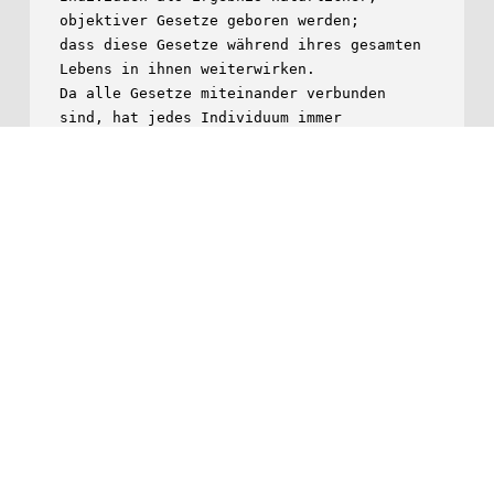
objektiver Gesetze geboren werden;

dass diese Gesetze während ihres gesamten 
Lebens in ihnen weiterwirken.

Da alle Gesetze miteinander verbunden 
sind, hat jedes Individuum immer

eine intime physische Verbindung mit der 
Gesamtheit der Realität - dem

Kosmos. Daraus entspringt wahre 
alexweide.de
Anbieterkennzeichnung
Datenschutzerklärung